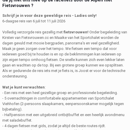
Ga jij met ons mee op de racefiets door de Alpen met
Fietsvrouwen ?
Schrijf je in voor deze geweldige reis - Ladies only!
6-daagse reis van 6 juli tot 11 juli 2026
Volledig verzorgde reis gezellig met
fietsvrouwen!
Onder begeleiding van
Kirsten van Fietsvrouwen.cc en Maaike van het Sportchalet worden de
dagen gevuld met mooie bergpaden, panorama's en veel gezelligheid.
Maak je geen zorgen over het tempo. We fietsen een tempo dat voor
iedereen goed bij te houden is en op de beklimmingen kan iedereen op
zijn eigen tempo omhoog fietsen. De snelle kunnen zich even lekker laten
gaan en wachten op de top. Bij een grotere groep kunnen we opsplitsen.
Als er gedurende de reis iets met je fiets is, is Joost er voor de technische
ondersteuning.
Wat je kunt verwachten
:
- Een reis met een heel gezellige groep en professionele begeleiding.
- 5 overnachtingen in comfortabele appartementen van Sportchalet
Viehhofen (2-persoons slaapkamers, eenpersoonskamer mogelijk tegen
bijbetaling).
- Halfpension met een uitgebreid ontbijtbuffet en een heerlijk avondmenu
met saladebuffet.
- 4 dagen fietsen met gids, zodat je altijd de beste routes rijdt.