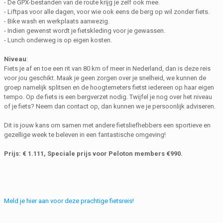
- De GPX-bestanden van de route krijg je zelf ook mee.
- Liftpas voor alle dagen, voor wie ook eens de berg op wil zonder fiets.
- Bike wash en werkplaats aanwezig.
- Indien gewenst wordt je fietskleding voor je gewassen.
- Lunch onderweg is op eigen kosten.
Niveau
:
Fiets je af en toe een rit van 80 km of meer in Nederland, dan is deze reis
voor jou geschikt. Maak je geen zorgen over je snelheid, we kunnen de
groep namelijk splitsen en de hoogtemeters fietst iedereen op haar eigen
tempo. Op de fiets is een bergverzet nodig. Twijfel je nog over het niveau
of je fiets? Neem dan contact op, dan kunnen we je persoonlijk adviseren.
Dit is jouw kans om samen met andere fietsliefhebbers een sportieve en
gezellige week te beleven in een fantastische omgeving!
Prijs: € 1.111, Speciale prijs voor Peloton members €990.
Meld je hier aan voor deze prachtige fietsreis!